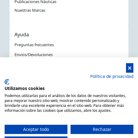
Publicaciones Náuticas
Nuestras Marcas
Ayuda
Preguntas frecuentes
Envios/Devoluciones
Política devoluciones y compra
Aviso Legal
Política de privacidad
Política de privacidad
Utilizamos cookies
La Tienda Náutica en Barcelona
Podemos utilizarlas para el análisis de los datos de nuestros visitantes,
para mejorar nuestro sitio web, mostrar contenido personalizado y
brindarle una excelente experiencia en el sitio web. Para obtener más
información sobre las cookies que utilizamos, abre los ajustes.
MARSAL EQUIPOS NÁUTICOS SLL CIF: B66506940
C/ Primer de Maig 6, 08980 Sant Feliu de Llobregat,
Aceptar todo
Rechazar
Barcelona (España)
Horario de 9.00h a 14:00h y de 15.00h a 18.00h -