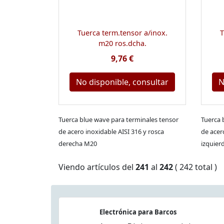
Tuerca term.tensor a/inox.
T
m20 ros.dcha.
9,76 €
No disponible, consultar
N
Tuerca blue wave para terminales tensor
Tuerca 
de acero inoxidable AISI 316 y rosca
de acer
derecha M20
izquier
Viendo artículos del
241
al
242
( 242 total )
Electrónica para Barcos