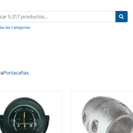
as las Categorias
Portacañas
ra