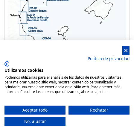
Política de privacidad
Utilizamos cookies
Carta naut.cva-07 altea-cap de l'horta
Podemos utilizarlas para el análisis de los datos de nuestros visitantes,
para mejorar nuestro sitio web, mostrar contenido personalizado y
27,59 €
brindarle una excelente experiencia en el sitio web. Para obtener más
información sobre las cookies que utilizamos, abre los ajustes.
No disponible, consultar
Aceptar todo
Rechazar
No, ajustar
Cartas náuticas en papel resistente al agua. Comunidad Valenciana.
Carta: CVA-07. Escala: 1:50.000 Zona: Altea-Cap de l’Horta. Basadas en