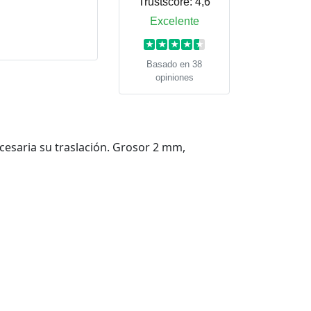
Trustscore:
4,6
Excelente
★
★
★
★
★
Basado en 38
opiniones
cesaria su traslación. Grosor 2 mm,