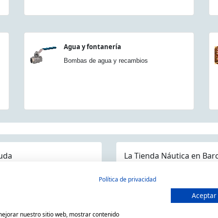
Agua y fontanería
Bombas de agua y recambios
uda
La Tienda Náutica en Bar
guntas frecuentes
Política de privacidad
ios/Devoluciones
Aceptar
MARSAL EQUIPOS NÁUTICOS SLL
ítica devoluciones y compra
C/ Primer de Maig 6, 08980 San
 mejorar nuestro sitio web, mostrar contenido