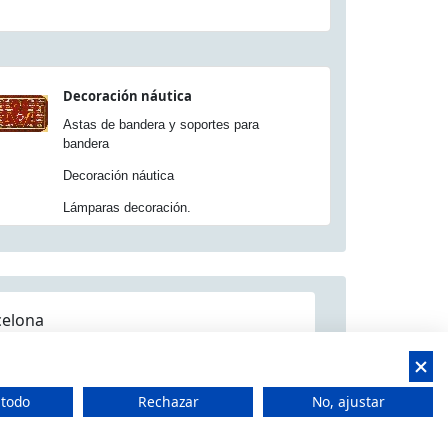
Decoración náutica
Astas de bandera y soportes para
bandera
Decoración náutica
Lámparas decoración.
celona
 todo
Rechazar
No, ajustar
 CIF: B66506940
t Feliu de Llobregat, Barcelona (España)