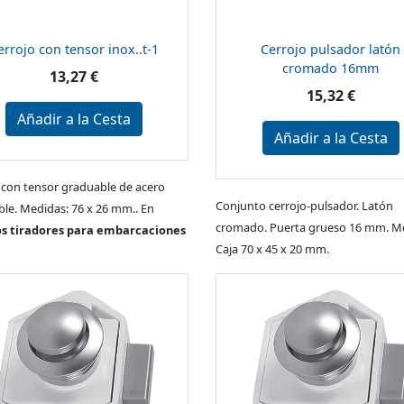
errojo con tensor inox..t-1
Cerrojo pulsador latón
cromado 16mm
13,27 €
15,32 €
Añadir a la Cesta
Añadir a la Cesta
 con tensor graduable de acero
Conjunto cerrojo-pulsador. Latón
ble. Medidas: 76 x 26 mm.. En
cromado. Puerta grueso 16 mm. M
os tiradores para embarcaciones
Caja 70 x 45 x 20 mm.