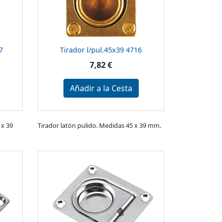
7
Tirador l/pul.45x39 4716
7,82 €
Añadir a la Cesta
 x 39
Tirador latón pulido. Medidas 45 x 39 mm.