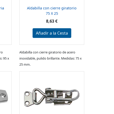
ria
Aldabilla con cierre giratorio
75 X 25
8,63 €
Añadir a la Cesta
ro
Aldabilla con cierre giratorio de acero
s: 95 x
inoxidable, pulido brillante. Medidas: 75 x
25 mm.