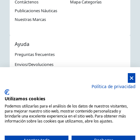
Contáctenos
Mapa Categorías
Publicaciones Náuticas
Nuestras Marcas
Ayuda
Preguntas frecuentes
Envios/Devoluciones
Política devoluciones y compra
Aviso Legal
Política de privacidad
Política de privacidad
Utilizamos cookies
La Tienda Náutica en Barcelona
Podemos utilizarlas para el análisis de los datos de nuestros visitantes,
para mejorar nuestro sitio web, mostrar contenido personalizado y
brindarle una excelente experiencia en el sitio web. Para obtener más
información sobre las cookies que utilizamos, abre los ajustes.
MARSAL EQUIPOS NÁUTICOS SLL CIF: B66506940
C/ Primer de Maig 6, 08980 Sant Feliu de Llobregat,