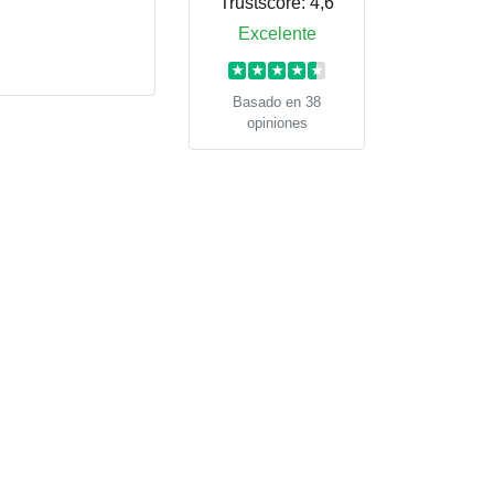
Trustscore:
4,6
Excelente
★
★
★
★
★
Basado en 38
opiniones