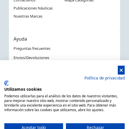
Publicaciones Náuticas
Nuestras Marcas
Ayuda
Preguntas frecuentes
Envios/Devoluciones
Política devoluciones y compra
Aviso Legal
Política de privacidad
Política de privacidad
Utilizamos cookies
La Tienda Náutica en Barcelona
Podemos utilizarlas para el análisis de los datos de nuestros visitantes,
para mejorar nuestro sitio web, mostrar contenido personalizado y
brindarle una excelente experiencia en el sitio web. Para obtener más
información sobre las cookies que utilizamos, abre los ajustes.
MARSAL EQUIPOS NÁUTICOS SLL CIF: B66506940
C/ Primer de Maig 6, 08980 Sant Feliu de Llobregat,
Aceptar todo
Rechazar
Barcelona (España)