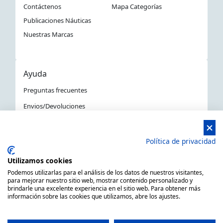
Contáctenos
Mapa Categorías
Publicaciones Náuticas
Nuestras Marcas
Ayuda
Preguntas frecuentes
Envios/Devoluciones
Política devoluciones y compra
Aviso Legal
Política de privacidad
Política de privacidad
Utilizamos cookies
La Tienda Náutica en Barcelona
Podemos utilizarlas para el análisis de los datos de nuestros visitantes,
para mejorar nuestro sitio web, mostrar contenido personalizado y
brindarle una excelente experiencia en el sitio web. Para obtener más
información sobre las cookies que utilizamos, abre los ajustes.
MARSAL EQUIPOS NÁUTICOS SLL CIF: B66506940
C/ Primer de Maig 6, 08980 Sant Feliu de Llobregat,