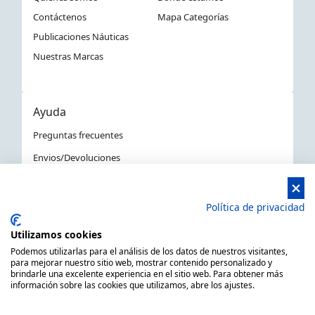
Contáctenos
Mapa Categorías
Publicaciones Náuticas
Nuestras Marcas
Ayuda
Preguntas frecuentes
Envios/Devoluciones
Política devoluciones y compra
Aviso Legal
Política de privacidad
Política de privacidad
Utilizamos cookies
La Tienda Náutica en Barcelona
Podemos utilizarlas para el análisis de los datos de nuestros visitantes,
para mejorar nuestro sitio web, mostrar contenido personalizado y
brindarle una excelente experiencia en el sitio web. Para obtener más
información sobre las cookies que utilizamos, abre los ajustes.
MARSAL EQUIPOS NÁUTICOS SLL CIF: B66506940