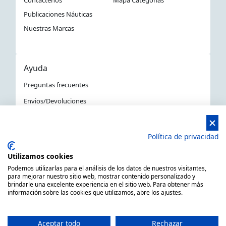
Publicaciones Náuticas
Nuestras Marcas
Ayuda
Preguntas frecuentes
Envios/Devoluciones
Política devoluciones y compra
Aviso Legal
Política de privacidad
Política de privacidad
Utilizamos cookies
La Tienda Náutica en Barcelona
Podemos utilizarlas para el análisis de los datos de nuestros visitantes,
para mejorar nuestro sitio web, mostrar contenido personalizado y
brindarle una excelente experiencia en el sitio web. Para obtener más
información sobre las cookies que utilizamos, abre los ajustes.
MARSAL EQUIPOS NÁUTICOS SLL CIF: B66506940
C/ Primer de Maig 6, 08980 Sant Feliu de Llobregat,
Aceptar todo
Rechazar
Barcelona (España)