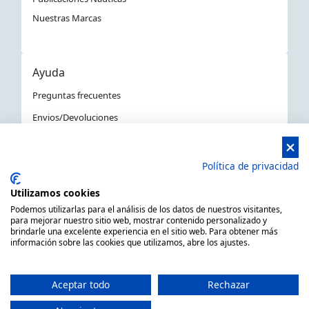
Nuestras Marcas
Ayuda
Preguntas frecuentes
Envios/Devoluciones
Política devoluciones y compra
Aviso Legal
Política de privacidad
Política de privacidad
Utilizamos cookies
La Tienda Náutica en Barcelona
Podemos utilizarlas para el análisis de los datos de nuestros visitantes,
para mejorar nuestro sitio web, mostrar contenido personalizado y
brindarle una excelente experiencia en el sitio web. Para obtener más
información sobre las cookies que utilizamos, abre los ajustes.
MARSAL EQUIPOS NÁUTICOS SLL CIF: B66506940
C/ Primer de Maig 6, 08980 Sant Feliu de Llobregat,
Aceptar todo
Rechazar
Barcelona (España)
Horario de 9.00h a 14:00h y de 15.00h a 18.00h -