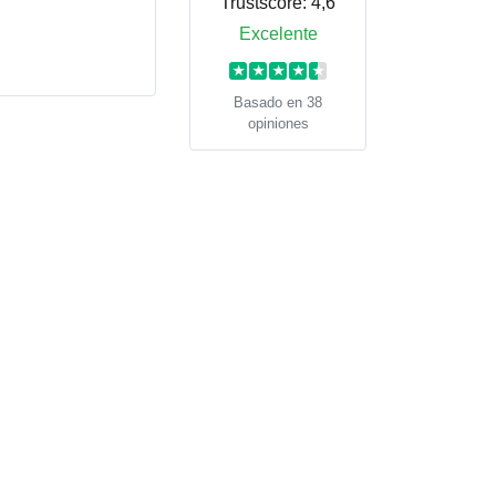
Trustscore:
4,6
Excelente
★
★
★
★
★
Basado en 38
opiniones