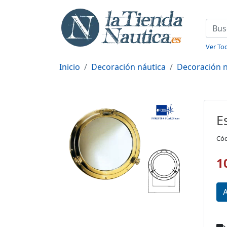
Ver Tod
Inicio
Decoración náutica
Decoración n
E
Cód
1