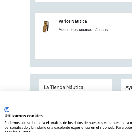
Varios Náutica
Accesorios cocinas náuticas
La Tienda Náutica
Ay
Pre
Quienes somos
Dónde estamos
Contáctenos
Mapa Categorías
Env
Publicaciones
Utilizamos cookies
Pol
Náuticas
Podemos utilizarlas para el análisis de los datos de nuestros visitantes, para
Avi
personalizado y brindarle una excelente experiencia en el sitio web. Para obt
Nuestras Marcas