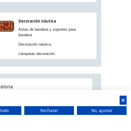
Decoración náutica
Astas de bandera y soportes para
bandera
Decoración náutica
Lámparas decoración.
celona
 todo
Rechazar
No, ajustar
 CIF: B66506940
t Feliu de Llobregat, Barcelona (España)
 15.00h a 18.00h -