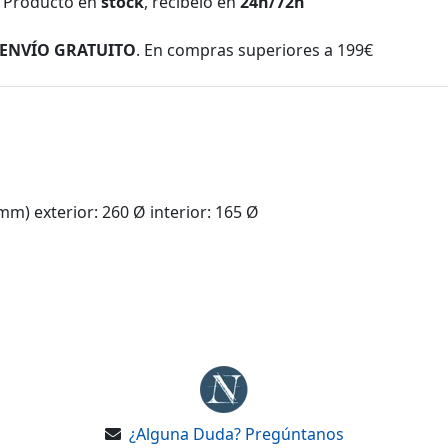
Producto en
stock
, recíbelo en
24h/72h
ENVÍO GRATUITO
. En compras superiores a 199€
mm) exterior: 260 Ø interior: 165 Ø
¿Alguna Duda? Pregúntanos