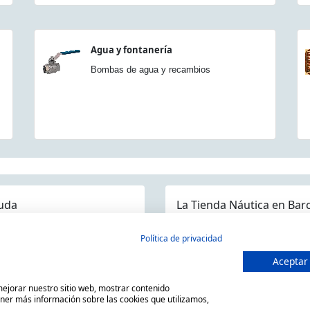
Agua y fontanería
Bombas de agua y recambios
uda
La Tienda Náutica en Bar
guntas frecuentes
Política de privacidad
ios/Devoluciones
Aceptar
MARSAL EQUIPOS NÁUTICOS SLL
ítica devoluciones y compra
C/ Primer de Maig 6, 08980 San
 mejorar nuestro sitio web, mostrar contenido
so Legal
Horario de 9.00h a 14:00h y de
ener más información sobre las cookies que utilizamos,