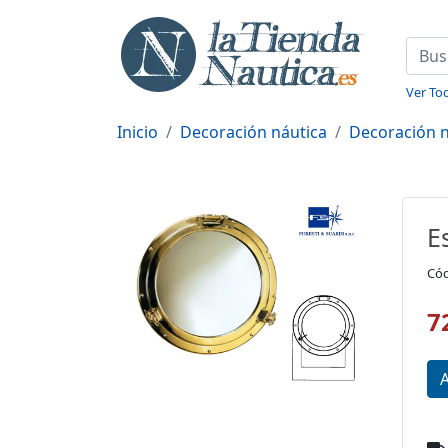
Ver Tod
Inicio
Decoración náutica
Decoración n
E
Cód
7