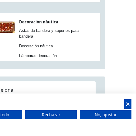
Decoración náutica
Astas de bandera y soportes para
bandera
Decoración náutica
Lámparas decoración.
celona
 todo
Rechazar
No, ajustar
 CIF: B66506940
t Feliu de Llobregat, Barcelona (España)
 15.00h a 18.00h -