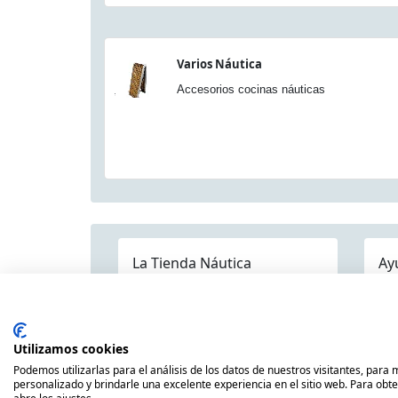
Varios Náutica
Accesorios cocinas náuticas
La Tienda Náutica
Ay
Pre
Quienes somos
Dónde estamos
Contáctenos
Mapa Categorías
Env
Publicaciones
Utilizamos cookies
Pol
Náuticas
Podemos utilizarlas para el análisis de los datos de nuestros visitantes, para
Avi
personalizado y brindarle una excelente experiencia en el sitio web. Para obt
Nuestras Marcas