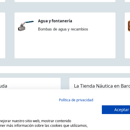
Agua y fontanería
Bombas de agua y recambios
uda
La Tienda Náutica en Bar
guntas frecuentes
Política de privacidad
ios/Devoluciones
Aceptar
MARSAL EQUIPOS NÁUTICOS SLL
ítica devoluciones y compra
C/ Primer de Maig 6, 08980 San
 mejorar nuestro sitio web, mostrar contenido
so Legal
Horario de 9.00h a 14:00h y de
ener más información sobre las cookies que utilizamos,