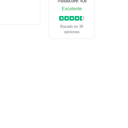
Trustscore:
4,6
Excelente
★
★
★
★
★
Basado en 38
opiniones