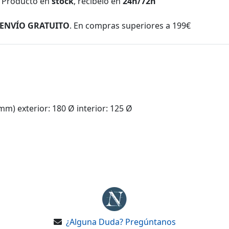
Producto en
stock
, recíbelo en
24h/72h
ENVÍO GRATUITO
. En compras superiores a 199€
mm) exterior: 180 Ø interior: 125 Ø
¿Alguna Duda? Pregúntanos