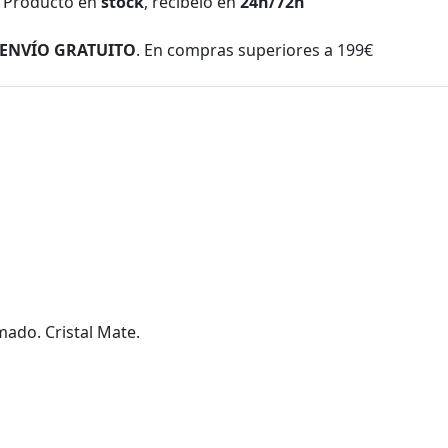
Producto en
stock
, recíbelo en
24h/72h
ENVÍO GRATUITO
. En compras superiores a 199€
mado. Cristal Mate.