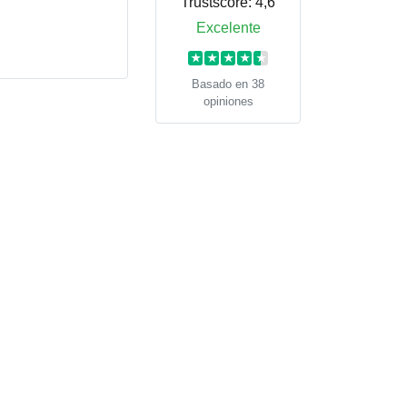
Trustscore:
4,6
Excelente
★
★
★
★
★
Basado en 38
opiniones