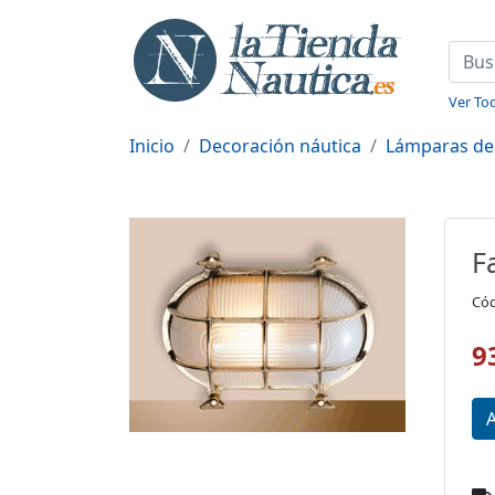
Ver Tod
Inicio
Decoración náutica
Lámparas de
F
Cód
9