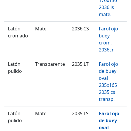
170x130
2036.ls
mate.
Latón
Mate
2036.CS
Farol ojo
cromado
buey
crom.
2036cr
Latón
Transparente
2035.LT
Farol ojo
pulido
de buey
oval
235x165
2035.cs
transp.
Latón
Mate
2035.LS
Farol ojo
pulido
de buey
oval