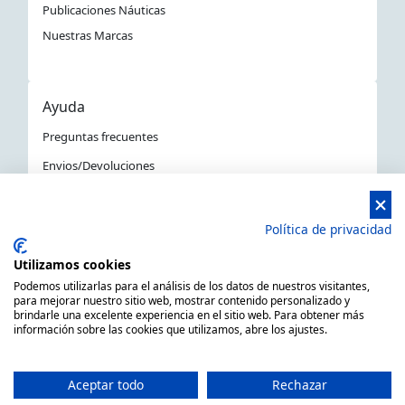
Publicaciones Náuticas
Nuestras Marcas
Ayuda
Preguntas frecuentes
Envios/Devoluciones
Política devoluciones y compra
Aviso Legal
Política de privacidad
Política de privacidad
Utilizamos cookies
La Tienda Náutica en Barcelona
Podemos utilizarlas para el análisis de los datos de nuestros visitantes,
para mejorar nuestro sitio web, mostrar contenido personalizado y
brindarle una excelente experiencia en el sitio web. Para obtener más
información sobre las cookies que utilizamos, abre los ajustes.
MARSAL EQUIPOS NÁUTICOS SLL CIF: B66506940
C/ Primer de Maig 6, 08980 Sant Feliu de Llobregat,
Aceptar todo
Rechazar
Barcelona (España)
Horario de 9.00h a 14:00h y de 15.00h a 18.00h -