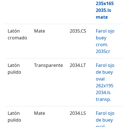
235x165
2035.ls
mate
Latón
Mate
2035.CS
Farol ojo
cromado
buey
crom.
2035cr
Latón
Transparente
2034.LT
Farol ojo
pulido
de buey
oval
262x195
2034.ls
transp.
Latón
Mate
2034.LS
Farol ojo
pulido
de buey
oval