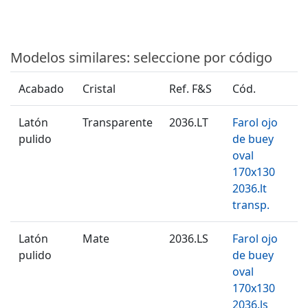
Modelos similares: seleccione por código
Acabado
Cristal
Ref. F&S
Cód.
Latón
Transparente
2036.LT
Farol ojo
pulido
de buey
oval
170x130
2036.lt
transp.
Latón
Mate
2036.LS
Farol ojo
pulido
de buey
oval
170x130
2036.ls