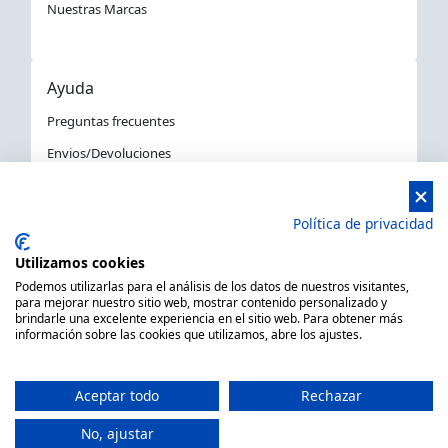
Nuestras Marcas
Ayuda
Preguntas frecuentes
Envios/Devoluciones
Política devoluciones y compra
Aviso Legal
Política de privacidad
Política de privacidad
Utilizamos cookies
La Tienda Náutica en Barcelona
Podemos utilizarlas para el análisis de los datos de nuestros visitantes,
para mejorar nuestro sitio web, mostrar contenido personalizado y
brindarle una excelente experiencia en el sitio web. Para obtener más
información sobre las cookies que utilizamos, abre los ajustes.
MARSAL EQUIPOS NÁUTICOS SLL CIF: B66506940
C/ Primer de Maig 6, 08980 Sant Feliu de Llobregat,
Aceptar todo
Rechazar
Barcelona (España)
Horario de 9.00h a 14:00h y de 15.00h a 18.00h -
No, ajustar