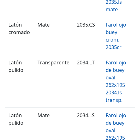
2035.ls
mate
Latón
Mate
2035.CS
Farol ojo
cromado
buey
crom.
2035cr
Latón
Transparente
2034.LT
Farol ojo
pulido
de buey
oval
262x195
2034.ls
transp.
Latón
Mate
2034.LS
Farol ojo
pulido
de buey
oval
262x195