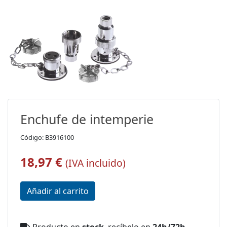
Enchufe de intemperie
Código: B3916100
18,97 €
(IVA incluido)
Producto en
stock
, recíbelo en
24h/72h