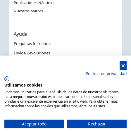
Publicaciones Náuticas
Nuestras Marcas
Ayuda
Preguntas frecuentes
Envios/Devoluciones
Política devoluciones y compra
Aviso Legal
Política de privacidad
Política de privacidad
Utilizamos cookies
La Tienda Náutica en Barcelona
Podemos utilizarlas para el análisis de los datos de nuestros visitantes,
para mejorar nuestro sitio web, mostrar contenido personalizado y
brindarle una excelente experiencia en el sitio web. Para obtener más
información sobre las cookies que utilizamos, abre los ajustes.
MARSAL EQUIPOS NÁUTICOS SLL CIF: B66506940
C/ Primer de Maig 6, 08980 Sant Feliu de Llobregat,
Aceptar todo
Rechazar
Barcelona (España)
Horario de 9.00h a 14:00h y de 15.00h a 18.00h -