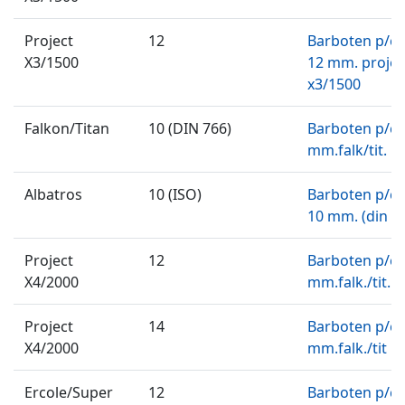
Project
12
Barboten p/c
X3/1500
12 mm. projec
x3/1500
Falkon/Titan
10 (DIN 766)
Barboten p/ca
mm.falk/tit.
Albatros
10 (ISO)
Barboten p/c
10 mm. (din 7
Project
12
Barboten p/ca
X4/2000
mm.falk./tit.
Project
14
Barboten p/ca
X4/2000
mm.falk./tit
Ercole/Super
12
Barboten p/c