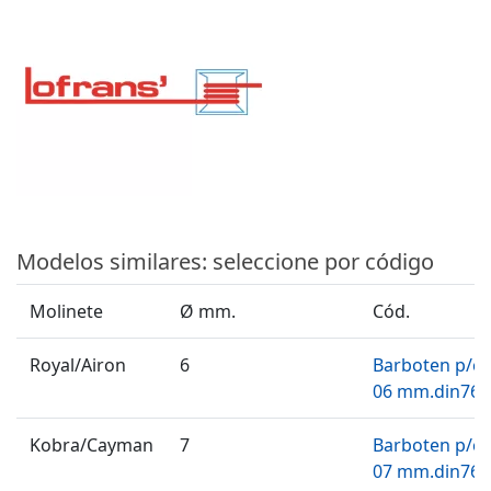
Modelos similares: seleccione por código
Molinete
Ø mm.
Cód.
Royal/Airon
6
Barboten p/c
06 mm.din766
Kobra/Cayman
7
Barboten p/c
07 mm.din766