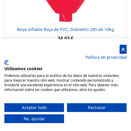
Boya inflable Roja de PVC, Diámetro 285 de 10kg
34,03 €
Añadir a la Cesta
Política de privacidad
Utilizamos cookies
*Con válvula para su fácil hinchado y orificio para asta de
Podemos utilizarlas para el análisis de los datos de nuestros visitantes,
para mejorar nuestro sitio web, mostrar contenido personalizado y
balizamiento.
brindarle una excelente experiencia en el sitio web. Para obtener más
información sobre las cookies que utilizamos, abre los ajustes.
Aceptar todo
Rechazar
No, ajustar