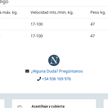
digo
a máx. kg.
Velocidad mts./min.-kg.
Peso kg.
0
17-100
47
0
17-100
47
¿Alguna Duda? Pregúntanos
+34 936 169 976
Acastillaje y cubierta