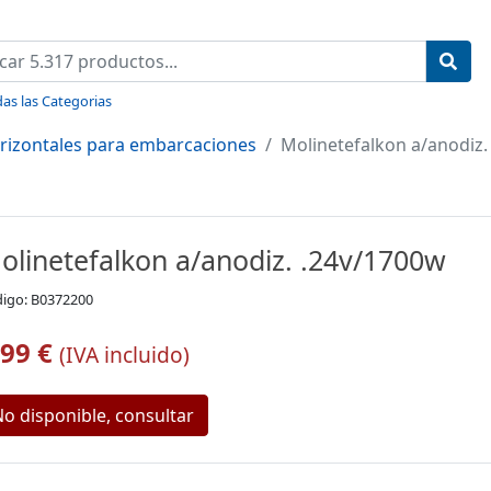
as las Categorias
rizontales para embarcaciones
Molinetefalkon a/anodiz.
olinetefalkon a/anodiz. .24v/1700w
igo: B0372200
,99 €
(IVA incluido)
o disponible, consultar