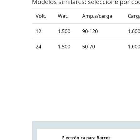
Modelos similares: seleccione por có
Volt.
Wat.
Amp.s/carga
Carg
12
1.500
90-120
1.60
24
1.500
50-70
1.60
Electrónica para Barcos