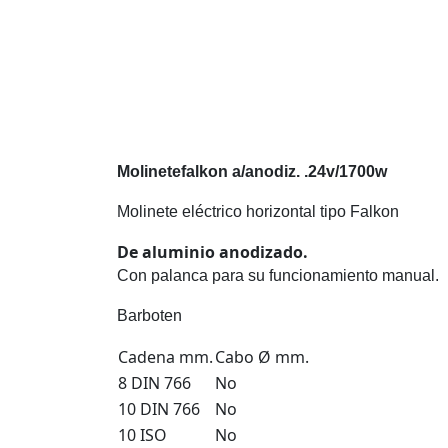
Molinetefalkon a/anodiz. .24v/1700w
Molinete eléctrico horizontal tipo Falkon
De aluminio anodizado.
Con palanca para su funcionamiento manual.
Barboten
Cadena mm.
Cabo Ø mm.
8 DIN 766
No
10 DIN 766
No
10 ISO
No