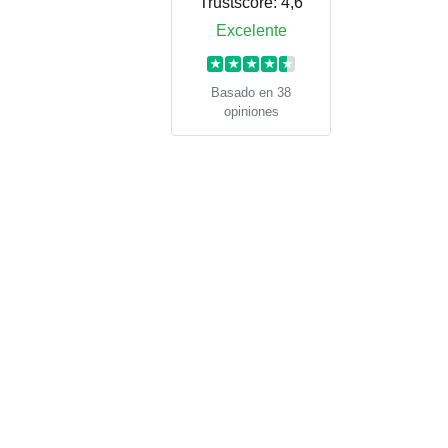
Trustscore:
4,6
Excelente
★
★
★
★
★
Basado en 38
opiniones