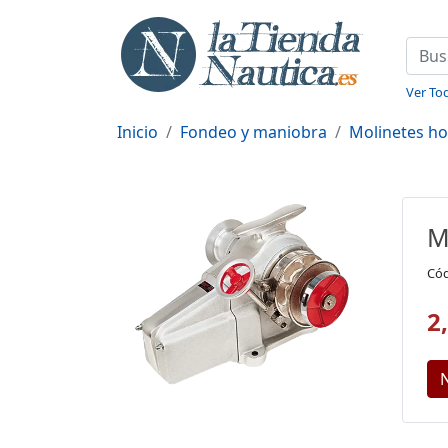
Ver Tod
Inicio
Fondeo y maniobra
Molinetes ho
M
Cód
2
N