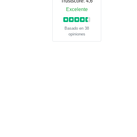
Trustscore:
4,6
Excelente
★
★
★
★
★
Basado en 38
opiniones