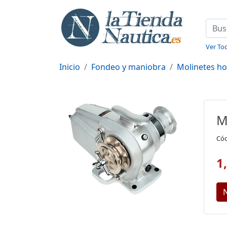
Ver Tod
Inicio
Fondeo y maniobra
Molinetes ho
M
Cód
1
N