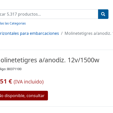
as las Categorias
rizontales para embarcaciones
Molinetetigres a/anodiz.
olinetetigres a/anodiz. 12v/1500w
igo: B0371100
,51 €
(IVA incluido)
o disponible, consultar