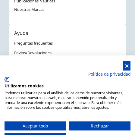
Publicaciones Náuticas
Nuestras Marcas
Ayuda
Preguntas frecuentes
Envios/Devoluciones
Política devoluciones y compra
Aviso Legal
Política de privacidad
Política de privacidad
Utilizamos cookies
La Tienda Náutica en Barcelona
Podemos utilizarlas para el análisis de los datos de nuestros visitantes,
para mejorar nuestro sitio web, mostrar contenido personalizado y
brindarle una excelente experiencia en el sitio web. Para obtener más
información sobre las cookies que utilizamos, abre los ajustes.
MARSAL EQUIPOS NÁUTICOS SLL CIF: B66506940
C/ Primer de Maig 6, 08980 Sant Feliu de Llobregat,
Aceptar todo
Rechazar
Barcelona (España)
Horario de 9.00h a 14:00h y de 15.00h a 18.00h -