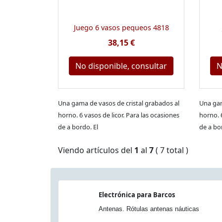
Juego 6 vasos pequeos 4818
38,15 €
No disponible, consultar
N
Una gama de vasos de cristal grabados al
Una gam
horno. 6 vasos de licor. Para las ocasiones
horno. 
de a bordo. El
de a bo
Viendo artículos del
1
al
7
( 7 total )
Electrónica para Barcos
Antenas. Rótulas antenas náuticas