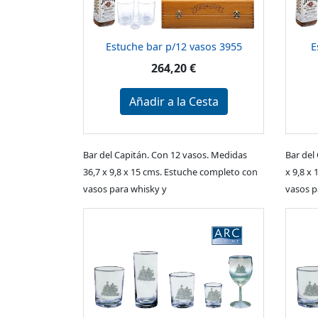
Estuche bar p/12 vasos 3955
E
264,20 €
Añadir a la Cesta
Bar del Capitán. Con 12 vasos. Medidas
Bar del
36,7 x 9,8 x 15 cms. Estuche completo con
x 9,8 x
vasos para whisky y
vasos p