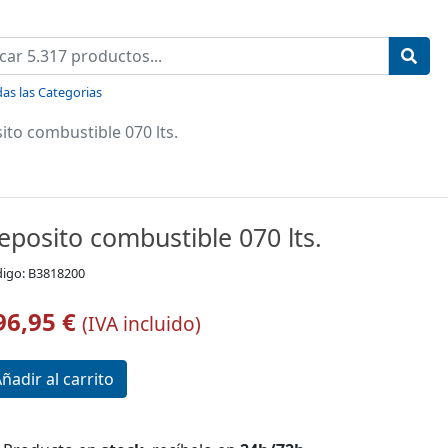
as las Categorias
ito combustible 070 lts.
eposito combustible 070 lts.
igo: B3818200
96,95 €
(IVA incluido)