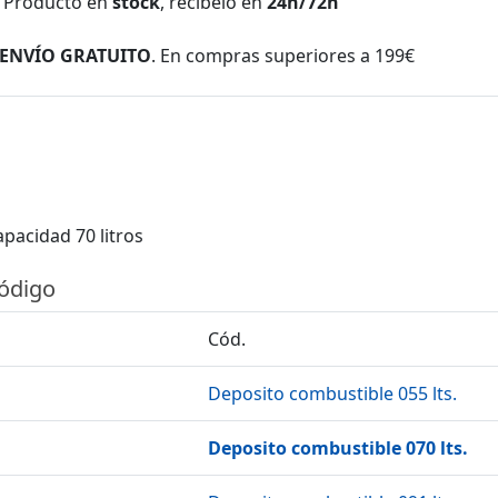
Producto en
stock
, recíbelo en
24h/72h
ENVÍO GRATUITO
. En compras superiores a 199€
apacidad 70 litros
código
Cód.
Deposito combustible 055 lts.
Deposito combustible 070 lts.