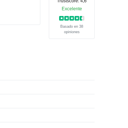
Trustscore:
4,6
Excelente
★
★
★
★
★
Basado en 38
opiniones