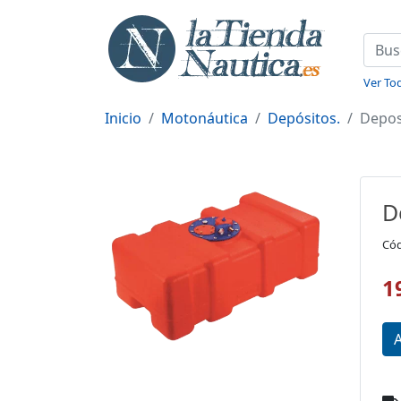
Ver Tod
Inicio
Motonáutica
Depósitos.
Depos
D
Cód
1