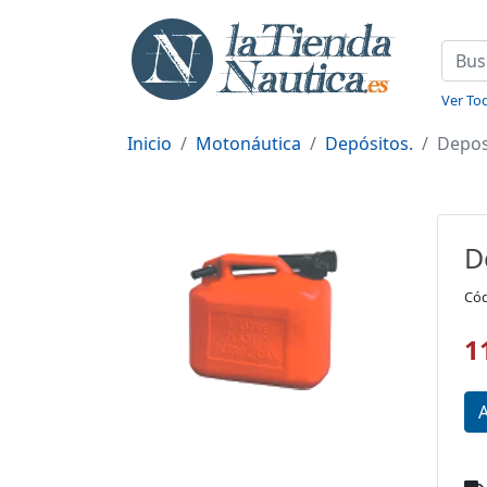
Ver Tod
Inicio
Motonáutica
Depósitos.
Depos
D
Cód
1