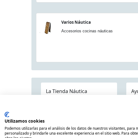
Varios Náutica
Accesorios cocinas náuticas
La Tienda Náutica
Ay
Pre
Quienes somos
Dónde estamos
Contáctenos
Mapa Categorías
Env
Publicaciones
Utilizamos cookies
Pol
Náuticas
Podemos utilizarlas para el análisis de los datos de nuestros visitantes, para
Avi
personalizado y brindarle una excelente experiencia en el sitio web. Para obt
Nuestras Marcas