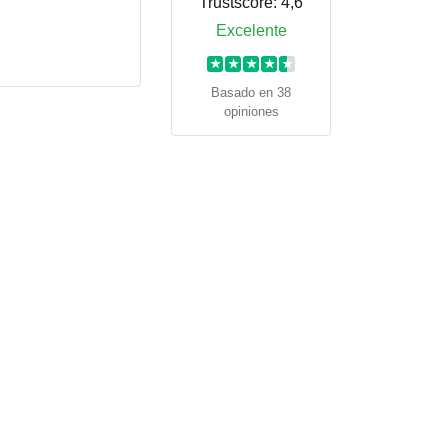
Trustscore:
4,6
Excelente
★
★
★
★
★
Basado en 38
opiniones