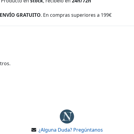
Producto en
stock
, recíbelo en
24h/72h
ENVÍO GRATUITO
. En compras superiores a 199€
tros.
¿Alguna Duda? Pregúntanos