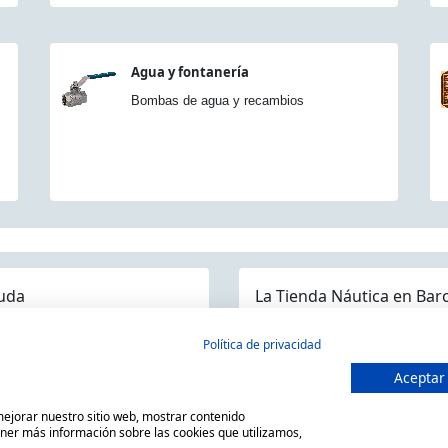
Agua y fontanería
Bombas de agua y recambios
uda
La Tienda Náutica en Bar
guntas frecuentes
Política de privacidad
ios/Devoluciones
Aceptar
MARSAL EQUIPOS NÁUTICOS SLL
ítica devoluciones y compra
C/ Primer de Maig 6, 08980 San
 mejorar nuestro sitio web, mostrar contenido
so Legal
Horario de 9.00h a 14:00h y de
ener más información sobre las cookies que utilizamos,