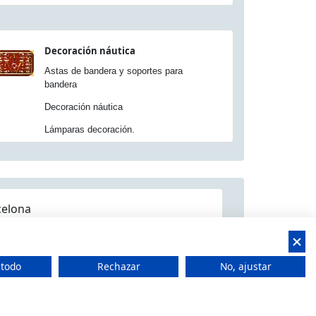
Decoración náutica
Astas de bandera y soportes para
bandera
Decoración náutica
Lámparas decoración.
celona
 todo
Rechazar
No, ajustar
 CIF: B66506940
t Feliu de Llobregat, Barcelona (España)
 15.00h a 18.00h -