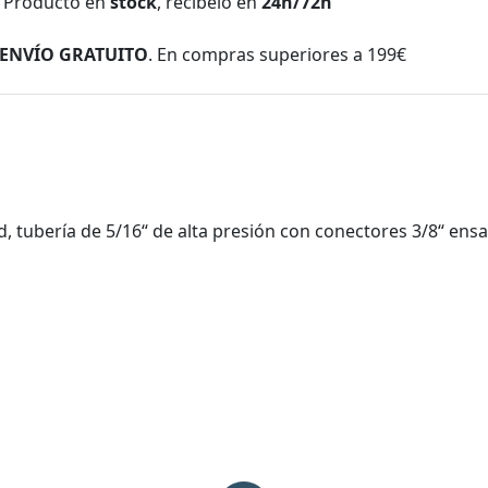
Producto en
stock
, recíbelo en
24h/72h
ENVÍO GRATUITO
. En compras superiores a 199€
tud, tubería de 5/16“ de alta presión con conectores 3/8“ en