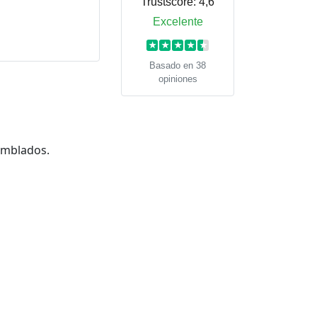
Trustscore:
4,6
Excelente
★
★
★
★
★
Basado en 38
opiniones
samblados.