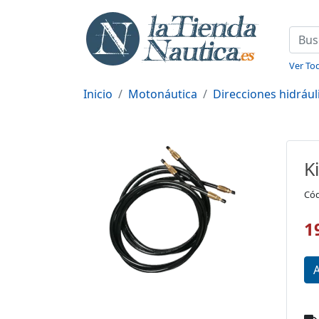
Ver Tod
Inicio
Motonáutica
Direcciones hidráu
K
Cód
1