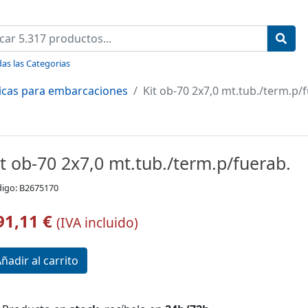
as las Categorias
licas para embarcaciones
Kit ob-70 2x7,0 mt.tub./term.p/
it ob-70 2x7,0 mt.tub./term.p/fuerab.
igo: B2675170
91,11 €
(IVA incluido)