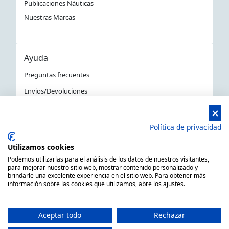
Publicaciones Náuticas
Nuestras Marcas
Ayuda
Preguntas frecuentes
Envios/Devoluciones
Política devoluciones y compra
Aviso Legal
Política de privacidad
Política de privacidad
Utilizamos cookies
La Tienda Náutica en Barcelona
Podemos utilizarlas para el análisis de los datos de nuestros visitantes,
para mejorar nuestro sitio web, mostrar contenido personalizado y
brindarle una excelente experiencia en el sitio web. Para obtener más
información sobre las cookies que utilizamos, abre los ajustes.
MARSAL EQUIPOS NÁUTICOS SLL CIF: B66506940
C/ Primer de Maig 6, 08980 Sant Feliu de Llobregat,
Aceptar todo
Rechazar
Barcelona (España)
Horario de 9.00h a 14:00h y de 15.00h a 18.00h -