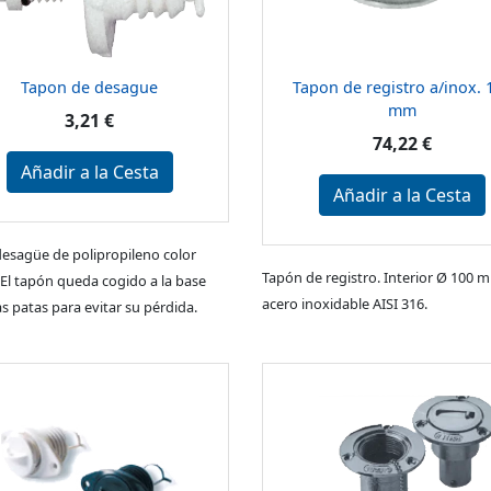
Tapon de desague
Tapon de registro a/inox. 
mm
3,21 €
74,22 €
Añadir a la Cesta
Añadir a la Cesta
esagüe de polipropileno color
Tapón de registro. Interior Ø 100 
 El tapón queda cogido a la base
acero inoxidable AISI 316.
s patas para evitar su pérdida.