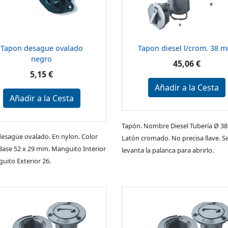
Tapon desague ovalado
Tapon diesel l/crom. 38 
negro
45,06 €
5,15 €
Añadir a la Cesta
Añadir a la Cesta
Tapón. Nombre Diesel Tubería Ø 3
esagüe ovalado. En nylon. Color
Latón cromado. No precisa llave. S
Base 52 x 29 mm. Manguito Interior
levanta la palanca para abrirlo.
uito Exterior 26.