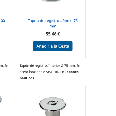
100
Tapon de registro a/inox. 75
mm
55,68 €
Añadir a la Cesta
mm. En
Tapón de registro. Interior Ø 75 mm. En
acero inoxidable AISI 316.. En
Tapones
náuticos