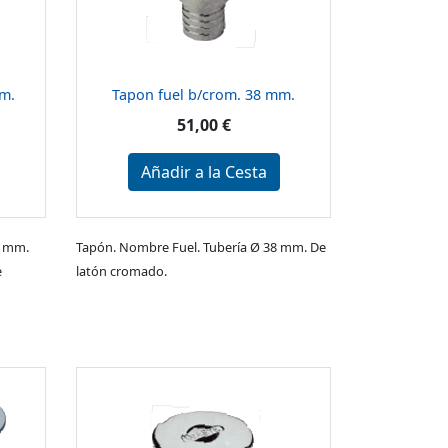
mm.
Tapon fuel b/crom. 38 mm.
51,00 €
Añadir a la Cesta
8 mm.
Tapón. Nombre Fuel. Tubería Ø 38 mm. De
e
latón cromado.