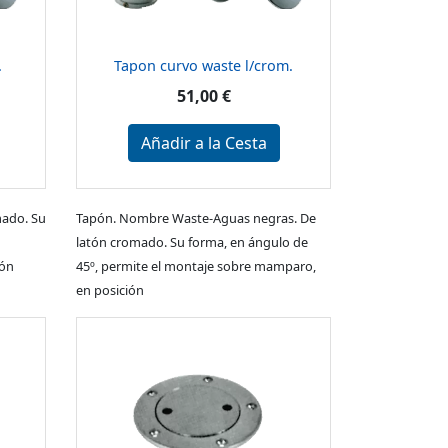
.
Tapon curvo waste l/crom.
51,00 €
Añadir a la Cesta
mado. Su
Tapón. Nombre Waste-Aguas negras. De
latón cromado. Su forma, en ángulo de
ión
45º, permite el montaje sobre mamparo,
en posición