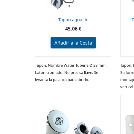
Tapon agua l/c
T
45,06 €
Añadir a la Cesta
Tapón. Nombre Water Tubería Ø 38 mm.
Tapón. 
Latón cromado. No precisa llave. Se
Su form
levanta la palanca para abrirlo.
montaje
vertical.