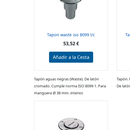
Tapon waste iso 8099 l/c
Ta
53,52 €
Añadir a la Cesta
Tapón aguas negras (Waste). De latón
Tapón. 
cromado. Cumple norma ISO 8099-1. Para
De lató
manguera Ø 38 mm. interior.