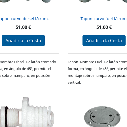
apon curvo diesel l/crom.
Tapon curvo fuel l/crom
51,00 €
51,00 €
Añadir a la Cesta
Añadir a la Cesta
Nombre Diesel. De latón cromado.
Tapón. Nombre Fuel. De latón cro
a, en ángulo de 45º, permite el
forma, en ángulo de 45º, permite el
 sobre mamparo, en posición
montaje sobre mamparo, en posic
vertical.