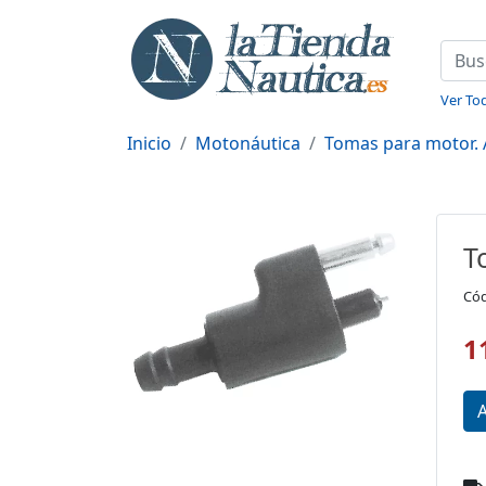
Ver Tod
Inicio
Motonáutica
Tomas para motor. 
T
Cód
1