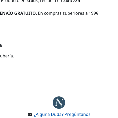
Producto en
stock
, recíbelo en
24h/72h
ENVÍO GRATUITO
. En compras superiores a 199€
a
ubería.
¿Alguna Duda? Pregúntanos