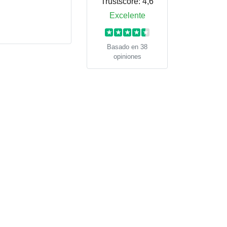
Trustscore:
4,6
Excelente
★
★
★
★
★
Basado en 38
opiniones