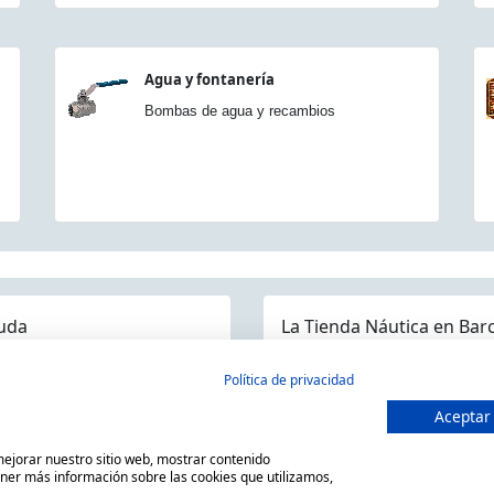
Agua y fontanería
Bombas de agua y recambios
uda
La Tienda Náutica en Bar
guntas frecuentes
Política de privacidad
ios/Devoluciones
Aceptar
MARSAL EQUIPOS NÁUTICOS SLL
ítica devoluciones y compra
C/ Primer de Maig 6, 08980 San
 mejorar nuestro sitio web, mostrar contenido
so Legal
Horario de 9.00h a 14:00h y de
ener más información sobre las cookies que utilizamos,