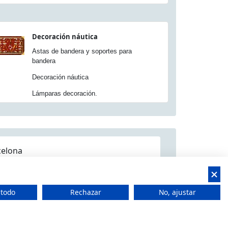
Decoración náutica
Astas de bandera y soportes para
bandera
Decoración náutica
Lámparas decoración.
celona
 todo
Rechazar
No, ajustar
 CIF: B66506940
t Feliu de Llobregat, Barcelona (España)
 15.00h a 18.00h -