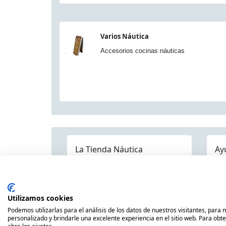
Varios Náutica
Accesorios cocinas náuticas
La Tienda Náutica
Ay
Pre
Quienes somos
Dónde estamos
Contáctenos
Mapa Categorías
Env
Publicaciones
Utilizamos cookies
Pol
Náuticas
Podemos utilizarlas para el análisis de los datos de nuestros visitantes, para
Avi
personalizado y brindarle una excelente experiencia en el sitio web. Para obt
Nuestras Marcas