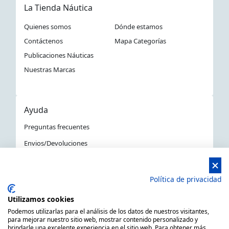
La Tienda Náutica
Quienes somos
Dónde estamos
Contáctenos
Mapa Categorías
Publicaciones Náuticas
Nuestras Marcas
Ayuda
Preguntas frecuentes
Envios/Devoluciones
Política devoluciones y compra
Aviso Legal
Política de privacidad
Política de privacidad
Utilizamos cookies
La Tienda Náutica en Barcelona
Podemos utilizarlas para el análisis de los datos de nuestros visitantes,
para mejorar nuestro sitio web, mostrar contenido personalizado y
brindarle una excelente experiencia en el sitio web. Para obtener más