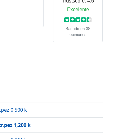
Trustscore:
4,6
Excelente
★
★
★
★
★
Basado en 38
opiniones
.pez 0,500 k
r.pez 1,200 k