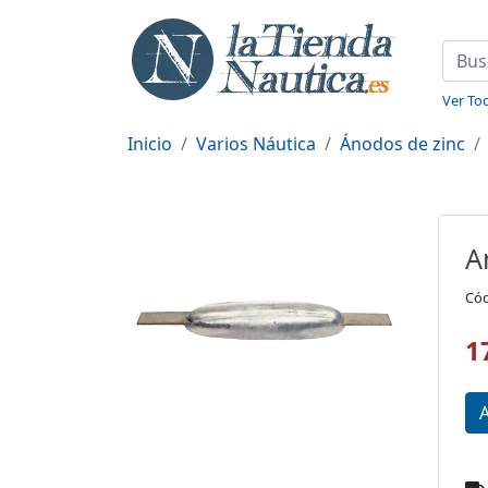
Ver Tod
Inicio
Varios Náutica
Ánodos de zinc
A
Cód
1