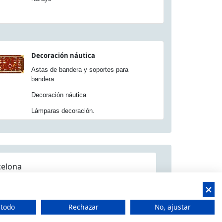
Decoración náutica
Astas de bandera y soportes para
bandera
Decoración náutica
Lámparas decoración.
celona
 todo
Rechazar
No, ajustar
 CIF: B66506940