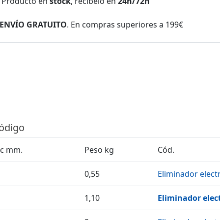
Producto en
stock
, recíbelo en
24h/72h
ENVÍO GRATUITO
. En compras superiores a 199€
código
nc mm.
Peso kg
Cód.
0,55
Eliminador electr
1,10
Eliminador elect