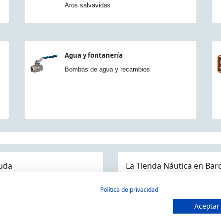
Aros salvavidas
Agua y fontanería
Bombas de agua y recambios
uda
La Tienda Náutica en Bar
guntas frecuentes
Política de privacidad
ios/Devoluciones
Aceptar
MARSAL EQUIPOS NÁUTICOS SLL
ítica devoluciones y compra