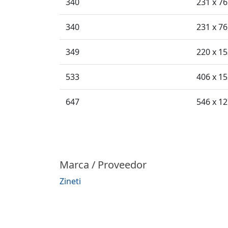
340
231 x 76
340
231 x 76
349
220 x 1
533
406 x 1
647
546 x 1
Marca / Proveedor
Zineti