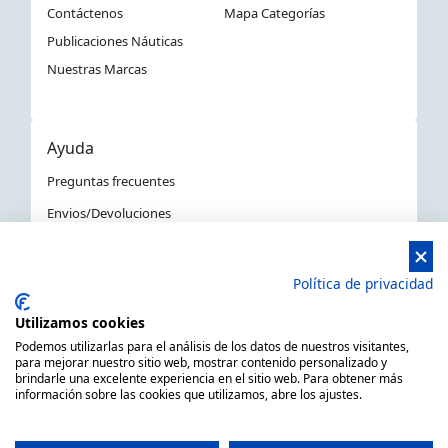
Contáctenos
Mapa Categorías
Publicaciones Náuticas
Nuestras Marcas
Ayuda
Preguntas frecuentes
Envios/Devoluciones
Política devoluciones y compra
Aviso Legal
Política de privacidad
Política de privacidad
Utilizamos cookies
La Tienda Náutica en Barcelona
Podemos utilizarlas para el análisis de los datos de nuestros visitantes,
para mejorar nuestro sitio web, mostrar contenido personalizado y
brindarle una excelente experiencia en el sitio web. Para obtener más
información sobre las cookies que utilizamos, abre los ajustes.
MARSAL EQUIPOS NÁUTICOS SLL CIF: B66506940
C/ Primer de Maig 6, 08980 Sant Feliu de Llobregat,