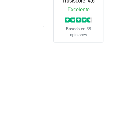
Trustscore:
4,6
Excelente
★
★
★
★
★
Basado en 38
opiniones