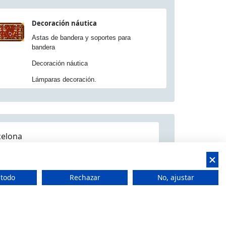
Decoración náutica
Astas de bandera y soportes para
bandera
Decoración náutica
Lámparas decoración.
celona
 todo
Rechazar
No, ajustar
 CIF: B66506940
t Feliu de Llobregat, Barcelona (España)
 15.00h a 18.00h -