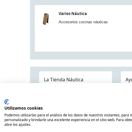
Varios Náutica
Accesorios cocinas náuticas
La Tienda Náutica
Ay
Pre
Quienes somos
Dónde estamos
Contáctenos
Mapa Categorías
Env
Publicaciones
Utilizamos cookies
Pol
Náuticas
Podemos utilizarlas para el análisis de los datos de nuestros visitantes, para
Avi
personalizado y brindarle una excelente experiencia en el sitio web. Para obt
Nuestras Marcas
abre los ajustes.
Pol