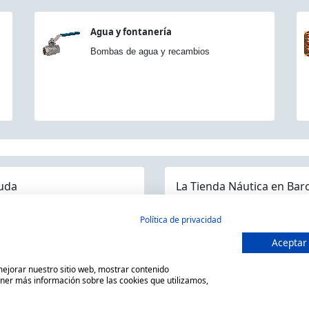
Agua y fontanería
Bombas de agua y recambios
uda
La Tienda Náutica en Bar
guntas frecuentes
Política de privacidad
ios/Devoluciones
Aceptar
MARSAL EQUIPOS NÁUTICOS SLL
ítica devoluciones y compra
C/ Primer de Maig 6, 08980 San
 mejorar nuestro sitio web, mostrar contenido
so Legal
Horario de 9.00h a 14:00h y de
ener más información sobre las cookies que utilizamos,
ítica de privacidad