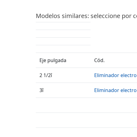
Modelos similares: seleccione por 
Eje pulgada
Cód.
2 1/2î
Eliminador electrol
3î
Eliminador electrol