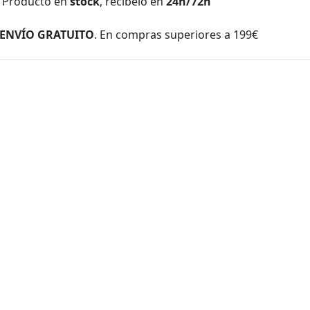
Producto en
stock
, recíbelo en
24h/72h
ENVÍO GRATUITO
. En compras superiores a 199€