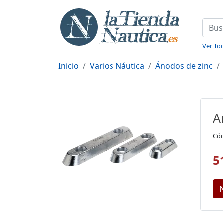
Ver Tod
Inicio
Varios Náutica
Ánodos de zinc
A
Cód
5
N