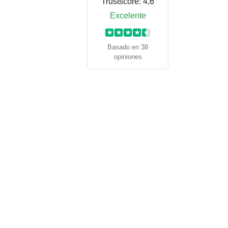
Trustscore:
4,6
Excelente
★
★
★
★
★
Basado en 38
opiniones