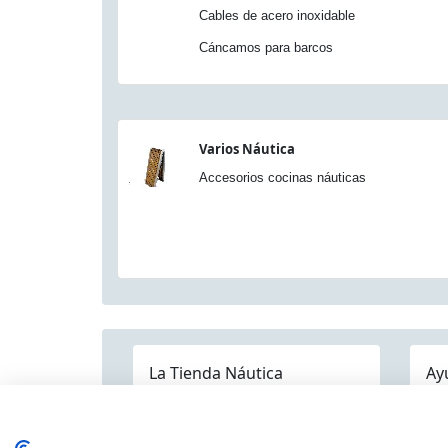
Cables de acero inoxidable
Cáncamos para barcos
Varios Náutica
Accesorios cocinas náuticas
La Tienda Náutica
Ay
Pre
Quienes somos
Dónde estamos
Contáctenos
Mapa Categorías
Env