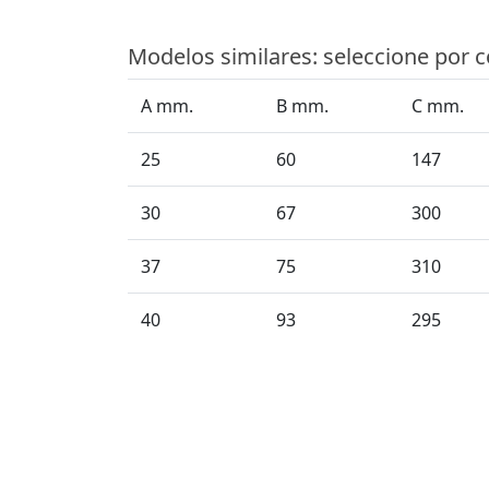
Modelos similares: seleccione por 
A mm.
B mm.
C mm.
25
60
147
30
67
300
37
75
310
40
93
295