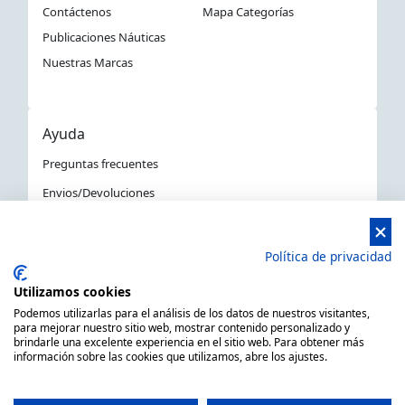
Contáctenos
Mapa Categorías
Publicaciones Náuticas
Nuestras Marcas
Ayuda
Preguntas frecuentes
Envios/Devoluciones
Política devoluciones y compra
Aviso Legal
Política de privacidad
Política de privacidad
Utilizamos cookies
La Tienda Náutica en Barcelona
Podemos utilizarlas para el análisis de los datos de nuestros visitantes,
para mejorar nuestro sitio web, mostrar contenido personalizado y
brindarle una excelente experiencia en el sitio web. Para obtener más
información sobre las cookies que utilizamos, abre los ajustes.
MARSAL EQUIPOS NÁUTICOS SLL CIF: B66506940
C/ Primer de Maig 6, 08980 Sant Feliu de Llobregat,