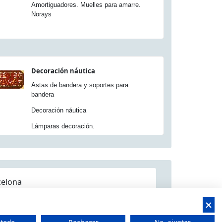
Amortiguadores. Muelles para amarre.
Norays
Decoración náutica
Astas de bandera y soportes para
bandera
Decoración náutica
Lámparas decoración.
celona