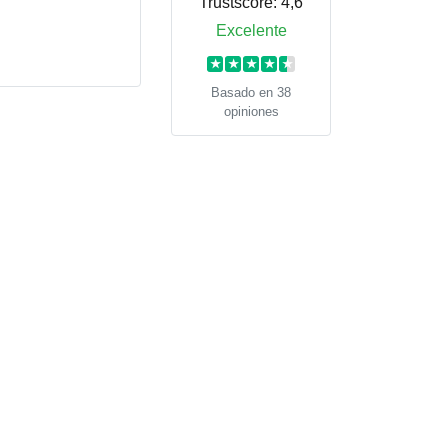
Trustscore:
4,6
Excelente
★
★
★
★
★
Basado en 38
opiniones