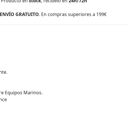
Producto en
stock
, recíbelo en
24h/72h
ENVÍO GRATUITO
. En compras superiores a 199€
nte.
re Equipos Marinos.
ance