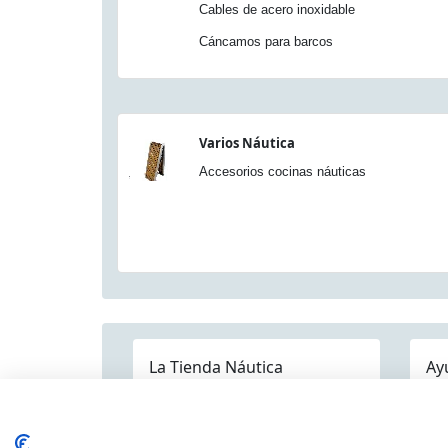
Cables de acero inoxidable
Cáncamos para barcos
Varios Náutica
Accesorios cocinas náuticas
La Tienda Náutica
Ay
Pre
Quienes somos
Dónde estamos
Contáctenos
Mapa Categorías
Env