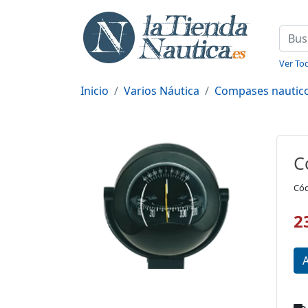
Ver Tod
Inicio
Varios Náutica
Compases nautic
C
Cód
2