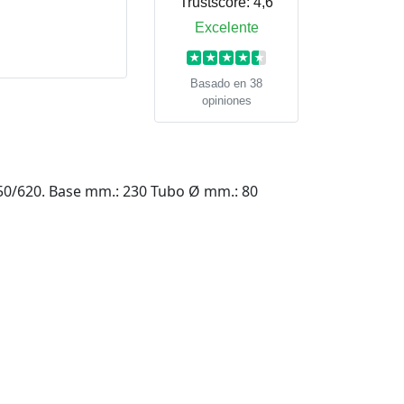
Trustscore:
4,6
Excelente
★
★
★
★
★
Basado en 38
opiniones
 450/620. Base mm.: 230 Tubo Ø mm.: 80