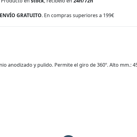
Producto en
stock
, recíbelo en
24h/72h
ENVÍO GRATUITO
. En compras superiores a 199€
nio anodizado y pulido. Permite el giro de 360º. Alto mm.: