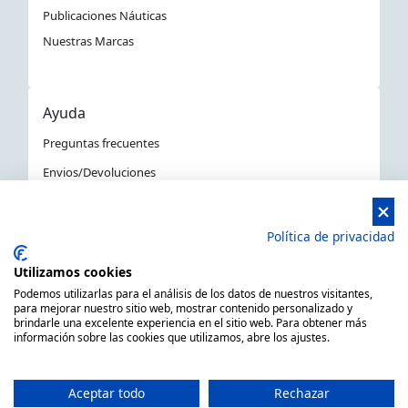
Publicaciones Náuticas
Nuestras Marcas
Ayuda
Preguntas frecuentes
Envios/Devoluciones
Política devoluciones y compra
Aviso Legal
Política de privacidad
Política de privacidad
Utilizamos cookies
La Tienda Náutica en Barcelona
Podemos utilizarlas para el análisis de los datos de nuestros visitantes,
para mejorar nuestro sitio web, mostrar contenido personalizado y
brindarle una excelente experiencia en el sitio web. Para obtener más
información sobre las cookies que utilizamos, abre los ajustes.
MARSAL EQUIPOS NÁUTICOS SLL CIF: B66506940
C/ Primer de Maig 6, 08980 Sant Feliu de Llobregat,
Aceptar todo
Rechazar
Barcelona (España)