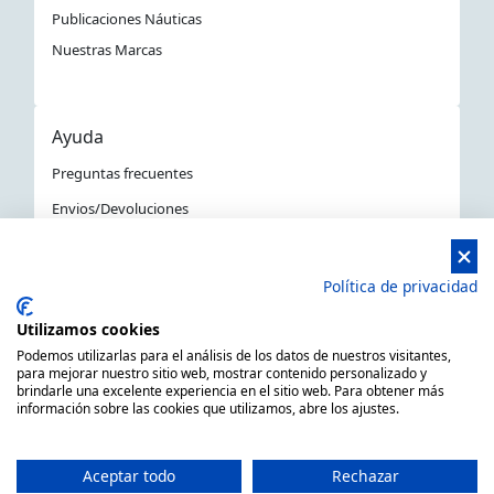
Publicaciones Náuticas
Nuestras Marcas
Ayuda
Preguntas frecuentes
Envios/Devoluciones
Política devoluciones y compra
Aviso Legal
Política de privacidad
Política de privacidad
Utilizamos cookies
La Tienda Náutica en Barcelona
Podemos utilizarlas para el análisis de los datos de nuestros visitantes,
para mejorar nuestro sitio web, mostrar contenido personalizado y
brindarle una excelente experiencia en el sitio web. Para obtener más
información sobre las cookies que utilizamos, abre los ajustes.
MARSAL EQUIPOS NÁUTICOS SLL CIF: B66506940
C/ Primer de Maig 6, 08980 Sant Feliu de Llobregat,
Aceptar todo
Rechazar
Barcelona (España)