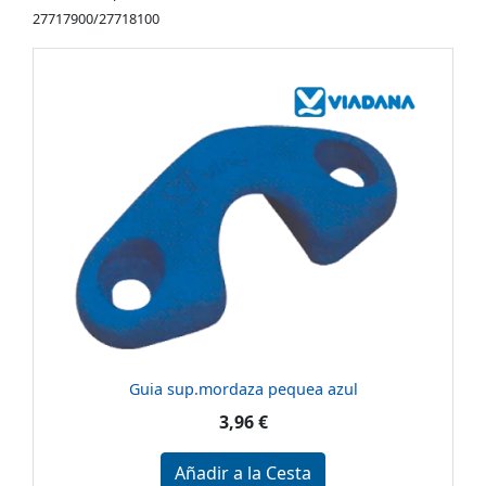
27717900/27718100
Guia sup.mordaza pequea azul
3,96 €
Añadir a la Cesta