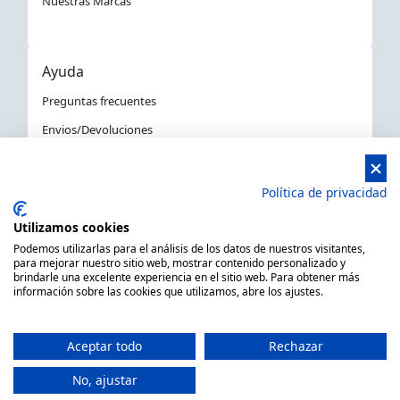
Nuestras Marcas
Ayuda
Preguntas frecuentes
Envios/Devoluciones
Política devoluciones y compra
Aviso Legal
Política de privacidad
Política de privacidad
Utilizamos cookies
La Tienda Náutica en Barcelona
Podemos utilizarlas para el análisis de los datos de nuestros visitantes,
para mejorar nuestro sitio web, mostrar contenido personalizado y
brindarle una excelente experiencia en el sitio web. Para obtener más
información sobre las cookies que utilizamos, abre los ajustes.
MARSAL EQUIPOS NÁUTICOS SLL CIF: B66506940
C/ Primer de Maig 6, 08980 Sant Feliu de Llobregat,
Aceptar todo
Rechazar
Barcelona (España)
Horario de 9.00h a 14:00h y de 15.00h a 18.00h -
No, ajustar