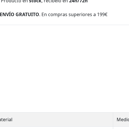
Producto en
stock
, recíbelo en
24h/72h
ENVÍO GRATUITO
. En compras superiores a 199€
terial
Medi