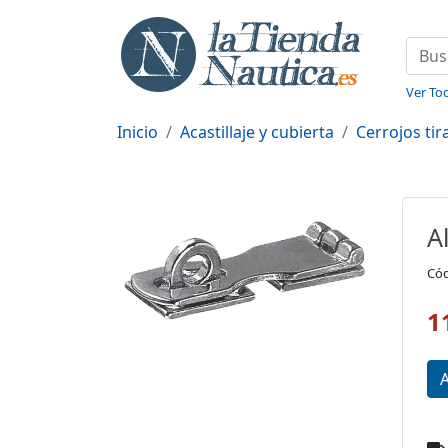
Ver Tod
Inicio
Acastillaje y cubierta
Cerrojos ti
A
Cód
1