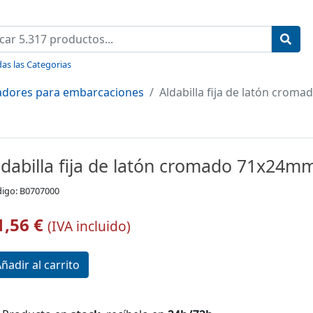
as las Categorias
radores para embarcaciones
Aldabilla fija de latón cro
ldabilla fija de latón cromado 71x24m
igo: B0707000
1,56 €
(IVA incluido)