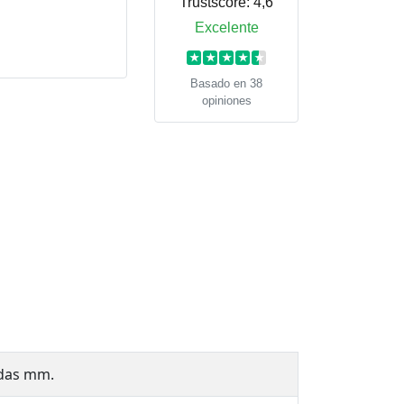
Trustscore:
4,6
Excelente
★
★
★
★
★
Basado en 38
opiniones
das mm.