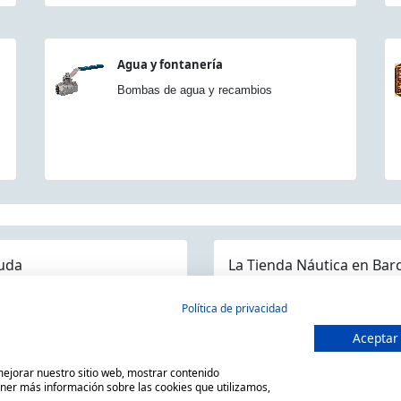
Agua y fontanería
Bombas de agua y recambios
uda
La Tienda Náutica en Bar
guntas frecuentes
Política de privacidad
ios/Devoluciones
Aceptar
MARSAL EQUIPOS NÁUTICOS SLL
ítica devoluciones y compra
C/ Primer de Maig 6, 08980 San
 mejorar nuestro sitio web, mostrar contenido
so Legal
Horario de 9.00h a 14:00h y de
ener más información sobre las cookies que utilizamos,