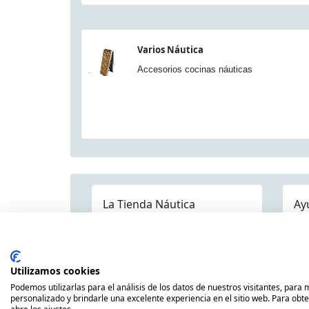
Varios Náutica
Accesorios cocinas náuticas
La Tienda Náutica
Ay
Pre
Quienes somos
Dónde estamos
Contáctenos
Mapa Categorías
Env
Publicaciones
Utilizamos cookies
Pol
Náuticas
Podemos utilizarlas para el análisis de los datos de nuestros visitantes, para
Avi
personalizado y brindarle una excelente experiencia en el sitio web. Para obt
Nuestras Marcas