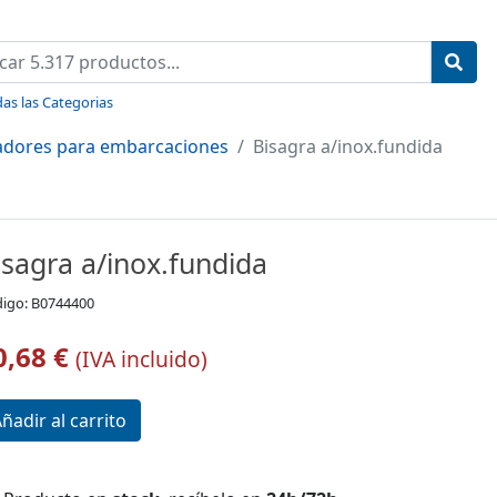
as las Categorias
radores para embarcaciones
Bisagra a/inox.fundida
isagra a/inox.fundida
igo: B0744400
0,68 €
(IVA incluido)