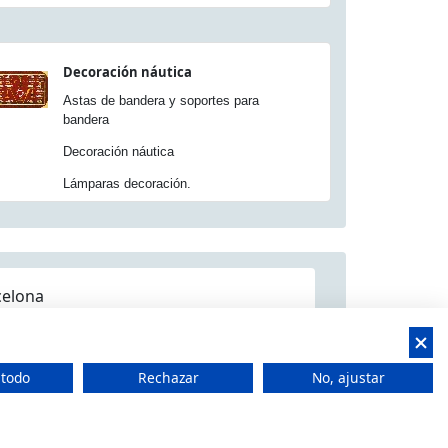
Decoración náutica
Astas de bandera y soportes para
bandera
Decoración náutica
Lámparas decoración.
celona
 todo
Rechazar
No, ajustar
 CIF: B66506940
t Feliu de Llobregat, Barcelona (España)
 15.00h a 18.00h -