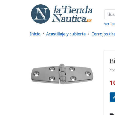
Ver Tod
Inicio
Acastillaje y cubierta
Cerrojos ti
B
Cód
1