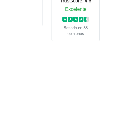
Trustscore:
4,6
Excelente
★
★
★
★
★
Basado en 38
opiniones