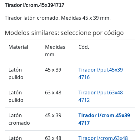
Tirador l/crom.45x394717
Tirador latón cromado. Medidas 45 x 39 mm.
Modelos similares: seleccione por código
Material
Medidas
Cód.
mm.
Latón
45 x 39
Tirador l/pul.45x39
pulido
4716
Latón
63 x 48
Tirador l/pul.63x48
pulido
4712
Latón
45 x 39
Tirador l/crom.45x39
cromado
4717
Latón
63 x 48
Tirador l/crom.63x48