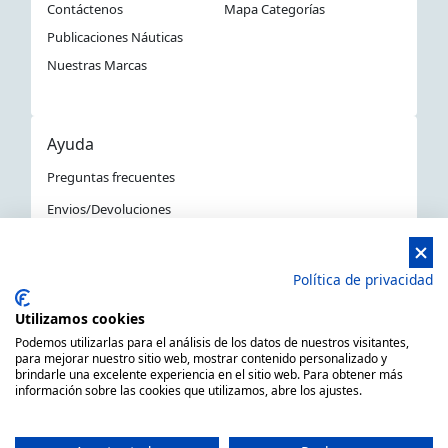
Contáctenos
Mapa Categorías
Publicaciones Náuticas
Nuestras Marcas
Ayuda
Preguntas frecuentes
Envios/Devoluciones
Política devoluciones y compra
Aviso Legal
Política de privacidad
Política de privacidad
Utilizamos cookies
La Tienda Náutica en Barcelona
Podemos utilizarlas para el análisis de los datos de nuestros visitantes,
para mejorar nuestro sitio web, mostrar contenido personalizado y
brindarle una excelente experiencia en el sitio web. Para obtener más
información sobre las cookies que utilizamos, abre los ajustes.
MARSAL EQUIPOS NÁUTICOS SLL CIF: B66506940
C/ Primer de Maig 6, 08980 Sant Feliu de Llobregat,