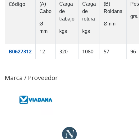
Código
(A)
Carga
Carga
(B)
Pes
Cabo
de
de
Roldana
grs.
trabajo
rotura
Ø
Ømm
mm
kgs
kgs
B0627312
12
320
1080
57
96
Marca / Proveedor