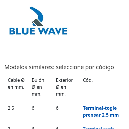
Modelos similares: seleccione por código
Cable Ø
Bulón
Exterior
Cód.
en mm.
Ø en
Ø en
mm.
mm.
2,5
6
6
Terminal-togle
prensar 2,5 mm
3
6
6
Terminal-togle